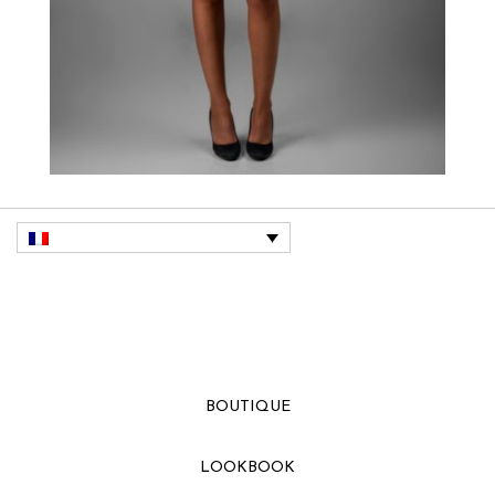
[image
src="https://themes.muffingroup.com/be/hifi/wp-
content/uploads/2016/08/home_hifi_footer_sep.png"
border="0"] [divider height="20"]
BOUTIQUE
LOOKBOOK